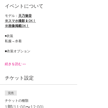
イベントについて
モデル：
天乃魅音
※スマホ撮影📱OK！
※画像掲載OK！
◾️衣装
私服→水着
■衣装オプション
続きを読む >>
チケット設定
完売
チケットの種類
1部(11:00〜12:00)