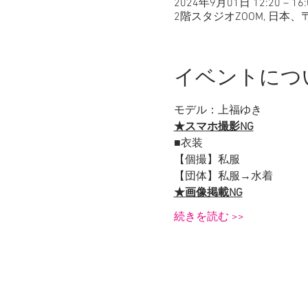
2024年9月01日 12:20 – 16:
2階スタジオZOOM, 日本、
イベントにつ
モデル：上福ゆき
★スマホ撮影NG
■衣装
【個撮】私服
【団体】私服→水着
★画像掲載NG
続きを読む >>