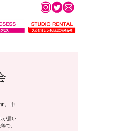
会
す。 申
ールが届い
策等で、