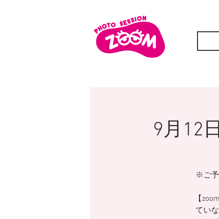
9月12
※ご予
【zoo
ていな