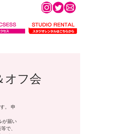
 ＆オフ会
す。 申
ールが届い
策等で、