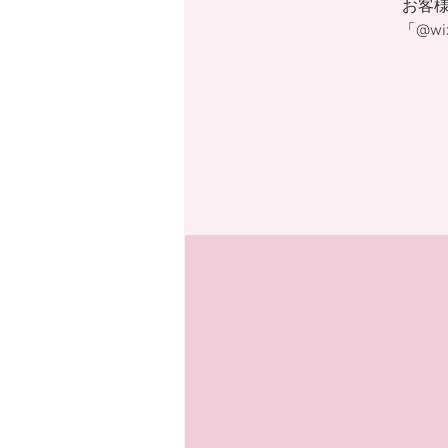
お客
「@w