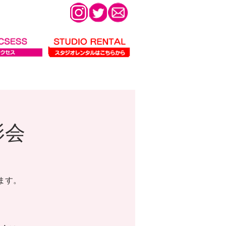
影会
ます。
。