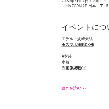
2026年7月04日 13:00 – 20:
stidio ZOOM 2F, 日
イベントにつ
モデル：波崎天結
★スマホ撮影OK📲
■衣装
水着
※画像掲載OK
続きを読む >>