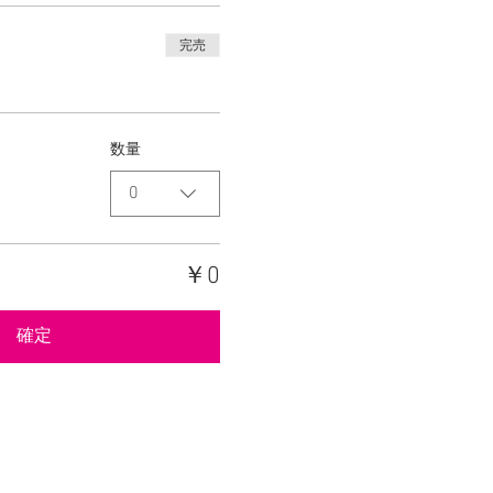
完売
数量
0
￥0
確定