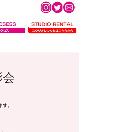
影会
ます。
。