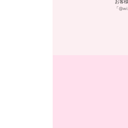
お客
「@w