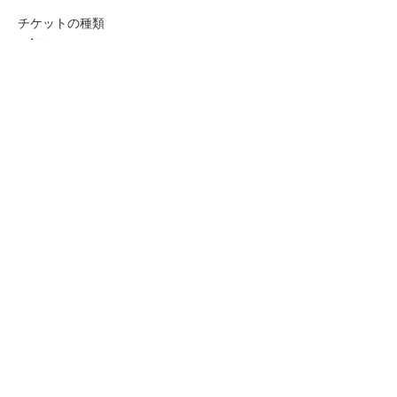
チケットの種類
5部(17:40〜18:40)
価格
￥15,000
数量
合計
￥0
確定