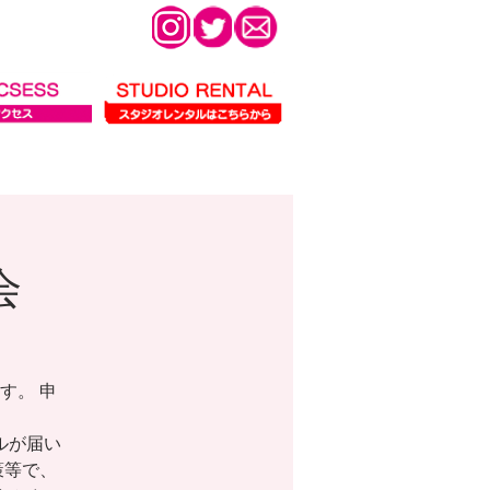
会
す。 申
ールが届い
策等で、