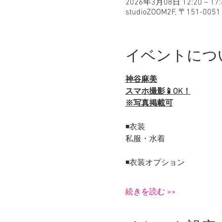
2026年3月08日 12:20 – 17:
studioZOOM2F, 〒151
イベントにつ
神谷麻美
スマホ撮影📱OK！
※写真掲載可
◾️衣装
私服・水着
◾️衣装オプション
続きを読む >>