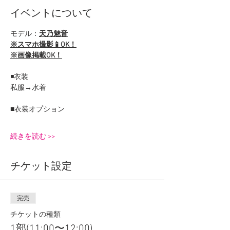
イベントについて
モデル：
天乃魅音
※スマホ撮影📱OK！
※画像掲載OK！
◾️衣装
私服→水着
■衣装オプション
続きを読む >>
チケット設定
完売
チケットの種類
1部(11:00〜12:00)