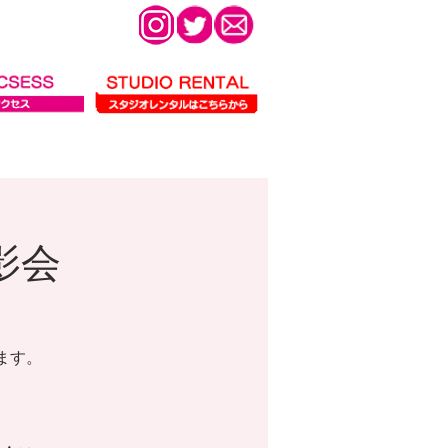
影会
ます。
。