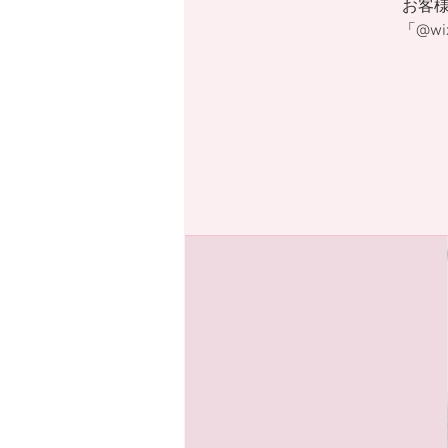
お客
「@w