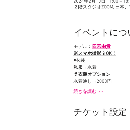
2024年2月10日 11:00 – 18:
２階スタジオZOOM, 日本、
イベントにつ
モデル：
四宮由貴
※スマホ撮影📱OK！
◾️衣装
私服→水着
👙衣装オプション
水着通し→2000円
続きを読む >>
チケット設定