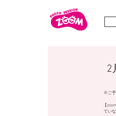
2
※ご予
【zoo
ていな