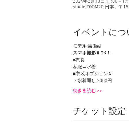
2024年2月10日 11:00 – 17:
studio ZOOM2F, 日
イベントにつ
モデル:吉瀬結
スマホ撮影📱OK！
◾️衣装
私服→水着
■衣装オプション👙
・水着通し 2000円
続きを読む >>
チケット設定