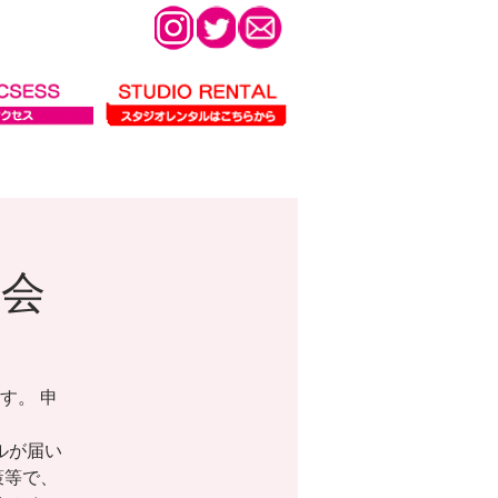
影会
す。 申
ールが届い
策等で、