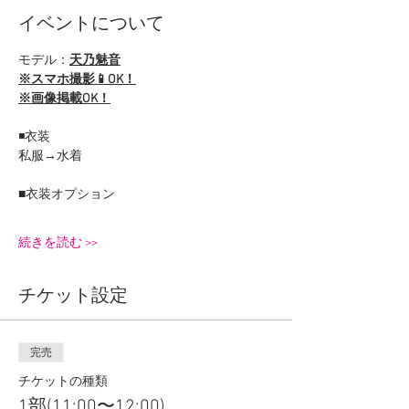
イベントについて
モデル：
天乃魅音
※スマホ撮影📱OK！
※画像掲載OK！
◾️衣装
私服→水着
■衣装オプション
続きを読む >>
チケット設定
完売
チケットの種類
1部(11:00〜12:00)