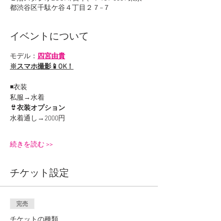
都渋谷区千駄ケ谷４丁目２７−７
イベントについて
モデル：
四宮由貴
※スマホ撮影📱OK！
◾️衣装
私服→水着
👙衣装オプション
水着通し→2000円
続きを読む >>
チケット設定
完売
チケットの種類