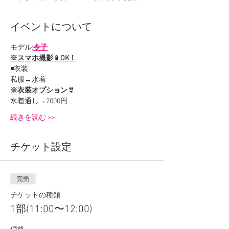
イベントについて
モデル:
令子
※スマホ撮影📱OK！
◾️衣装
私服→水着
※衣装オプション👙
水着通し→2000円
続きを読む >>
チケット設定
完売
チケットの種類
1部(11:00〜12:00)