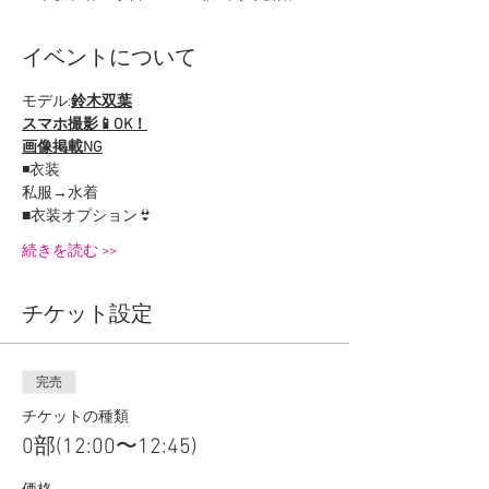
イベントについて
モデル:
鈴木双葉
スマホ撮影📱OK！
画像掲載NG
◾️衣装
私服→水着
■衣装オプション👙
続きを読む >>
チケット設定
完売
チケットの種類
0部(12:00〜12:45)