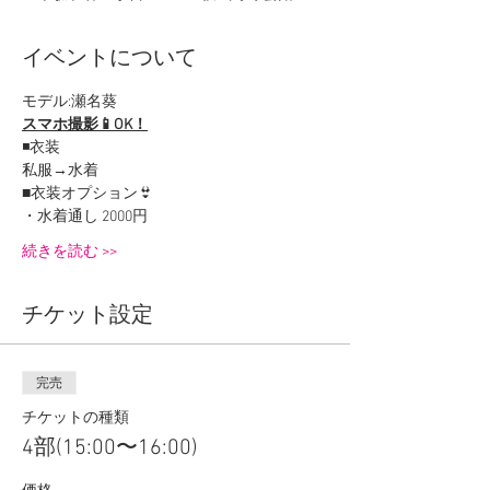
イベントについて
モデル:瀬名葵
スマホ撮影📱OK！
◾️衣装
私服→水着
■衣装オプション👙
・水着通し 2000円
続きを読む >>
チケット設定
完売
チケットの種類
4部(15:00〜16:00)