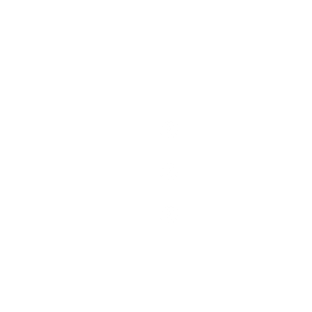
​アクセス
​利用規約
​お問い合わせ