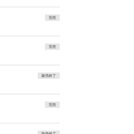
完売
完売
販売終了
完売
販売終了