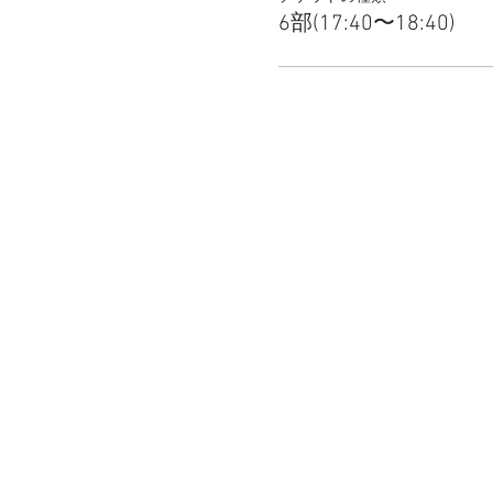
6部(17:40〜18:40)