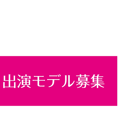
Copyright©2020 studio ZOOM All Rights Reserved.