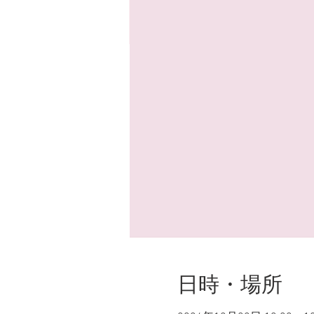
日時・場所