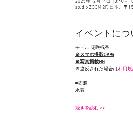
2025年12月14日 13:40 – 18
studio ZOOM 2F, 
イベントにつ
モデル:花咲楓香
※スマホ撮影OK📲
※写真掲載NG
※違反された場合は
利用規
■衣装
水着
続きを読む >>