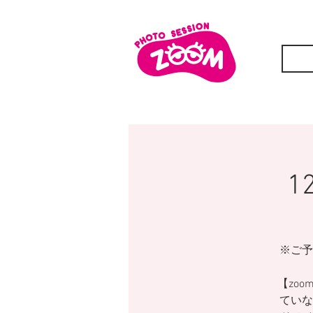
1
※ご予
【zoo
ていな