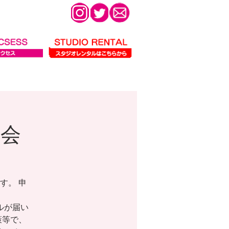
影会
す。 申
ールが届い
策等で、