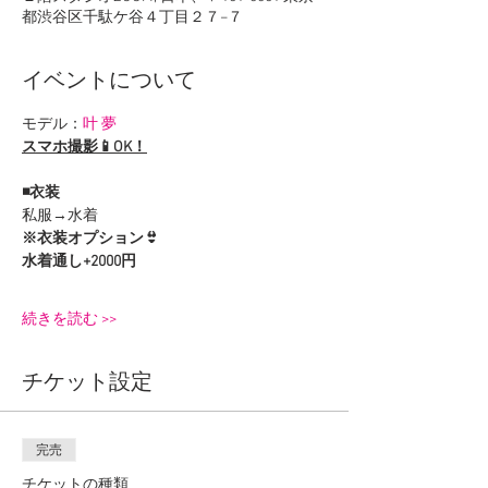
都渋谷区千駄ケ谷４丁目２７−７
イベントについて
モデル：
叶 夢
スマホ撮影📱OK！
◾️衣装
私服→水着
※衣装オプション👙
水着通し+2000円
続きを読む >>
チケット設定
完売
チケットの種類