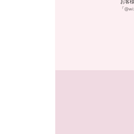
お客
「@w