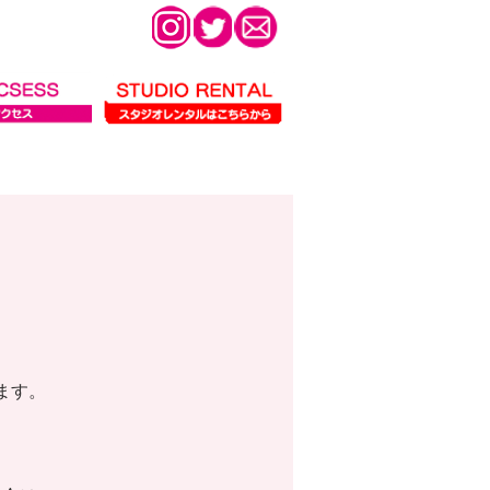
会
ます。
。