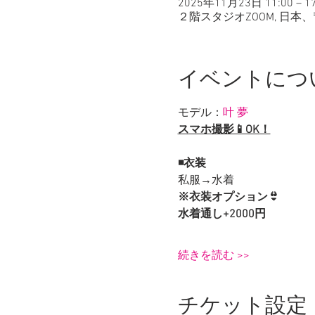
2025年11月23日 11:00 – 17
２階スタジオZOOM, 日本、
イベントにつ
モデル：
叶 夢
スマホ撮影📱OK！
◾️衣装
私服→水着
※衣装オプション👙
水着通し+2000円
続きを読む >>
チケット設定