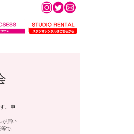
会
す。 申
ールが届い
策等で、