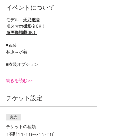
イベントについて
モデル：
天乃魅音
※スマホ撮影📱OK！
※画像掲載OK！
◾️衣装
私服→水着
■衣装オプション
続きを読む >>
チケット設定
完売
チケットの種類
1部(11:00〜12:00)