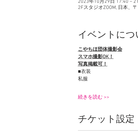
2023年10月29日 17:40 – 21
2FスタジオZOOM, 日本、
イベントにつ
こやちほ団体撮影会
スマホ撮影OK！
写真掲載可！
■衣装
私服
続きを読む >>
チケット設定