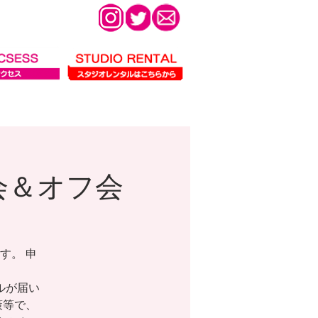
影会＆オフ会
す。 申
ールが届い
策等で、