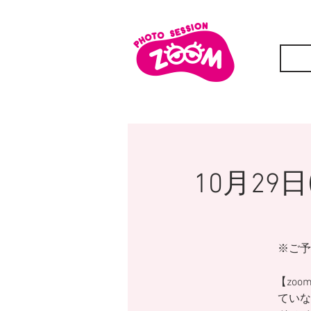
10月2
※ご予
【zoo
ていな