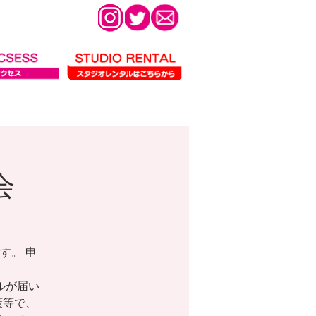
会
す。 申
ールが届い
策等で、