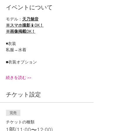
イベントについて
モデル：
天乃魅音
※スマホ撮影📱OK！
※画像掲載OK！
◾️衣装
私服→水着
■衣装オプション
続きを読む >>
チケット設定
完売
チケットの種類
1部(11:00〜12:00)