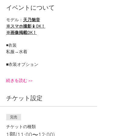
イベントについて
モデル：
天乃魅音
※スマホ撮影📱OK！
※画像掲載OK！
◾️衣装
私服→水着
■衣装オプション
続きを読む >>
チケット設定
完売
チケットの種類
1部(11:00〜12:00)