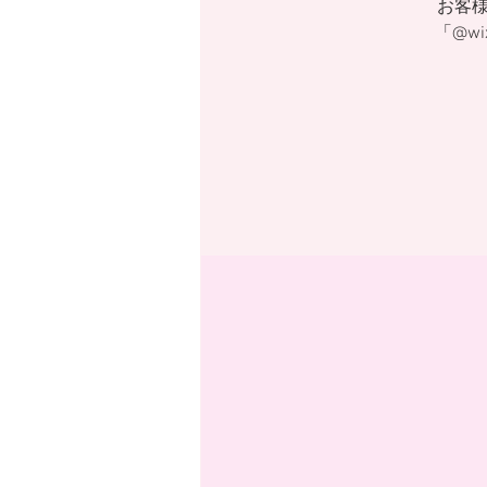
お客
「@w